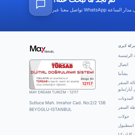
ركة كبرى
الرئيسية
اتصال
بشأننا
لة السفر
12117
أيار/مايو
MAY DREAM TURIZM - 12117
المدونات
Sutluce Mah. Imrahor Cad. No:2/2 13B
طة السفر
BEYOGLU-ISTANBUL
جولات
اسطنبول
كابادوكيا