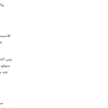
وال
للاستمت
في
ومن الجي
متوقع، 
فئة
ج
تمل