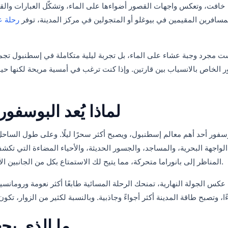
خافت، وتعكس واجهات القصور أضواءها على الماء، وتشكّل العبارات والقوا
مسافرين المقيمين في بيوغلو أو المتجولين في مركز المدينة، توفر
رحلة ع
ت مجرد وجبة عشاء على الماء، بل تجربة ليلية متكاملة في إسطنبول تجمع 
 الخاص بالانسياب بين قارتين. وإذا كنت ترغب في أمسية مريحة لكنها حي
لماذا يُعد البوسف
بوسفور أحد أهم معالم إسطنبول، ويصبح أكثر سحرًا ليلًا. وعلى طول الساحل
لواجهة البحرية، والمساجد، والجسور الحديثة، والأحياء المضاءة التي تكشف 
المناظر إلى بانوراما متحركة، مما يتيح لك الاستمتاع بكل من الجانبين الأوروبي والآسيوي دون التنقل المتعجل بين نقاط المشاهدة.
كس الجولة النهارية، تمنحك الرحلة المسائية طابعًا أكثر نعومة ورومانسية
ما الذي يج