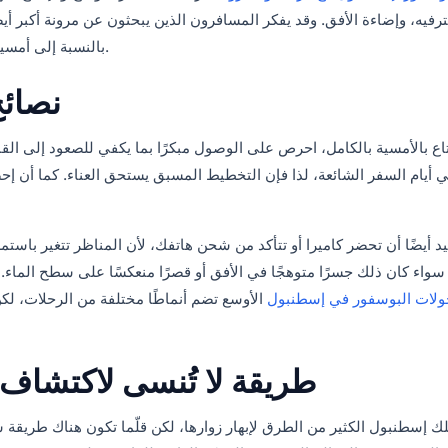
ترفيه، وإضاءة الأفق. وقد يفكر المسافرون الذين يبحثون عن مرونة أكبر أي
بالنسبة إلى أمسية اجتماعية ومتكاملة، تبقى رحلة العشاء ذات جاذبية خاصة.
نصائح
اع بالأمسية بالكامل، احرص على الوصول مبكرًا بما يكفي للصعود إلى ال
 أيام السفر الشائعة، لذا فإن التخطيط المسبق يستحق العناء. كما أن إح
د أيضًا أن تحضر كاميرا أو تتأكد من شحن هاتفك، لأن المناظر تتغير باستم
سواء كان ذلك جسرًا متوهجًا في الأفق أو قصرًا منعكسًا على سطح الماء. و
ولات البوسفور في إسطنبول
الأوسع تضم أنماطًا مختلفة من الرحلات، لكن
طريقة لا تُنسى لاكتشاف
ك إسطنبول الكثير من الطرق لإبهار زوارها، لكن قلّما تكون هناك طريقة 