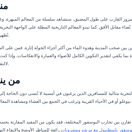
منا
 مرور القارب على طول المضيق، ستشاهد سلسلة من المعالم المبهرة. وغالب
تُضاء مقابل الأفق. كما تبدو المعالم التاريخية المطلة على الواجهة البحرية
تُظهر مدى أهمية البوسفور لأحياء إسطنبول الراقية عبر التاريخ.
باين بين صخب المدينة وهدوء الماء من أكثر أجزاء الجولة إثارة. فمن على ا
ة بما يكفي لتقدير التكوين الكامل للأضواء والعمارة والانعكاسات. وإذا كن
لالتقاط صور بانورامية للمدينة وصور ذات طابع حميمي وجميل.
من ين
التجربة مثالية للمسافرين الذين يرغبون في أمسية لا تُنسى دون الحاجة
بيوغلو أو في الأحياء القريبة وترغب في الجمع بين العشاء ومشاهدة المعالم
شاملة عن جانب
تقارن بين تجارب البوسفور المختلفة، فقد يكون من المفيد المقارنة بحسب 
بوسفور بإسطنبول مع مرشد ومشروبات
رائعة للمناظر الأوضح والإيقاع النها