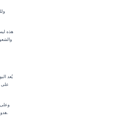
ولل
هذه ليس
والشعور
يُعد ال
على ا
وعلى ع
هدوءًا، وتصبح طاقة المدينة أكثر أجواءً وجاذبية. وبالنسبة لكثير من الزوار، تكون هذه اللحظة التي يشعرون فيها بأن إسطنبول ساحرة حقًا.