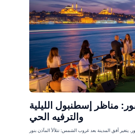
: مناظر إسطنبول الليلية
والترفيه الحي
. يتغير أفق المدينة بعد غروب الشمس: تتلألأ المآذن بنور