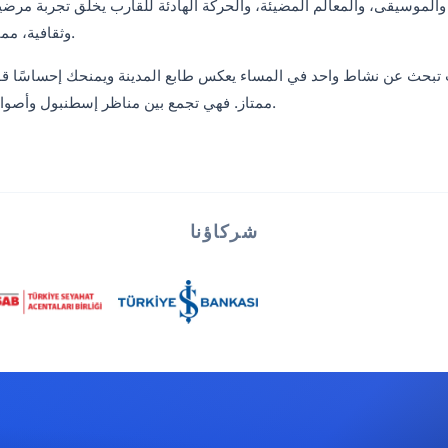
والموسيقى، والمعالم المضيئة، والحركة الهادئة للقارب يخلق تجربة مرضي
وثقافية، مما يجعلها واحدة من أكثر الأنشطة جاذبية بعد غروب الشمس.
 تبحث عن نشاط واحد في المساء يعكس طابع المدينة ويمنحك إحساسًا قويً
ممتاز. فهي تجمع بين مناظر إسطنبول وأصواتها ونكهاتها بطريقة تبقى في الذاكرة طويلًا بعد انتهاء الليل.
شركاؤنا