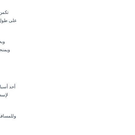
تكمن
على طول ا
وبح
ويمنح
أحد أسبا
لإسط
وللمسافري