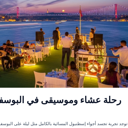
رحلة عشاء وموسيقى في البوسفور
 توجد تجربة تجسد أجواء إسطنبول المسائية بالكامل مثل ليلة على البوسفور