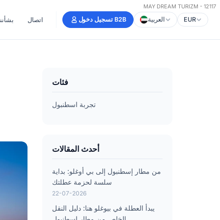
MAY DREAM TURIZM - 12117
EUR
العربية
تسجيل دخول B2B
اتصال
بشأننا
فئات
تجربة اسطنبول
أحدث المقالات
من مطار إسطنبول إلى بي أوغلو: بداية
سلسة لحزمة عطلتك
22-07-2026
يبدأ العطلة في بيوغلو هنا: دليل النقل
الخاص من مطار إسطنبول