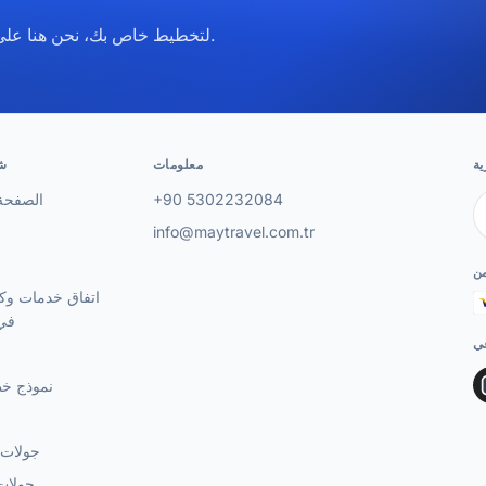
تواصل معنا عبر WhatsApp لتخطيط خاص بك، نحن هنا على مدار الساعة.
ية
معلومات
ش
+90 5302232084
الصفحة 
info@maytravel.com.tr
من
اتفاق خدمات وكا
في 
عي
نموذج خ
جولات 
جولات 