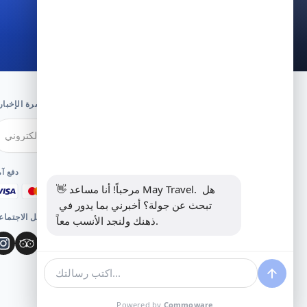
التواصل عبر WhatsApp
اشترك في النشرة الإخبار
اشتراك
دفع آ
👋 مرحباً! أنا مساعد May Travel. هل 
تبحث عن جولة؟ أخبرني بما يدور في 
وسائل التواصل الاجتما
ذهنك ولنجد الأنسب معاً.
Powered by
Commoware