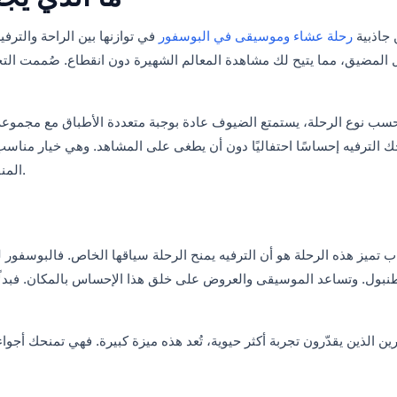
 جاذبية
رحلة عشاء وموسيقى في البوسفور
في توازنها بين الراحة والترف
لمضيق، مما يتيح لك مشاهدة المعالم الشهيرة دون انقطاع. صُممت التج
سب نوع الرحلة، يستمتع الضيوف عادة بوجبة متعددة الأطباق مع مجموعة
ك الترفيه إحساسًا احتفاليًا دون أن يطغى على المشاهد. وهي خيار مناسب
المنفردين الذين يرغبون في رؤية إسطنبول من منظور مختلف.
ب تميز هذه الرحلة هو أن الترفيه يمنح الرحلة سياقها الخاص. فالبوسفور 
نبول. وتساعد الموسيقى والعروض على خلق هذا الإحساس بالمكان. فبدلً
ن الذين يقدّرون تجربة أكثر حيوية، تُعد هذه ميزة كبيرة. فهي تمنحك أجوا